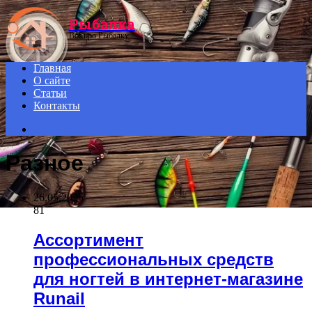
Menu
Рыбалка
Всё про Рыбалку.
Главная
О сайте
Статьи
Контакты
Search
for
Разное
26.05.2026
81
Ассортимент
профессиональных средств
для ногтей в интернет-магазине
Runail