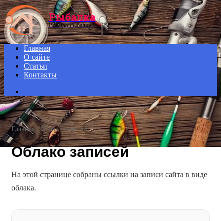
Menu
Рыбалка
Всё про Рыбалку.
Главная
О сайте
Статьи
Контакты
Search
for
Главная
/
Облако записей
Облако записей
На этой странице собраны ссылки на записи сайта в виде
облака.